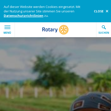
Auf dieser Website werden Cookies eingesetzt. Mit
der Nutzung unserer Site stimmen Sie unseren
CLOSE
Datenschutzrichtlinien
zu.
Skip to main content
MAIN
MENÜ
SUCHEN
Enter the terms you wish to search for.
Submi
Search Rotary.org
Über Rotary
Mitmachen
Unsere Anliegen
Programme