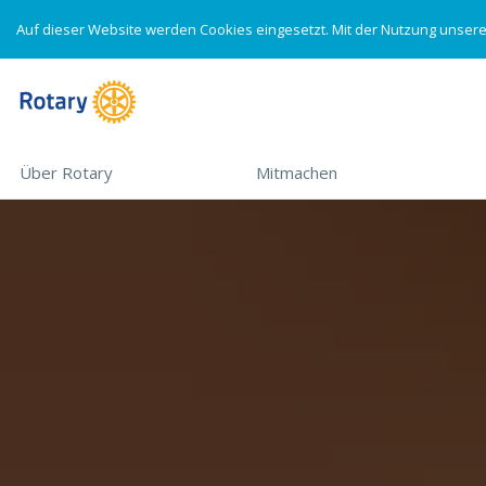
Auf dieser Website werden Cookies eingesetzt. Mit der Nutzung unser
Skip to main content
MAIN
MENÜ
SUCHEN
Über Rotary
(down arrow opens sub-menu)>
Mitmachen
(down arrow opens