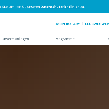
er Site stimmen Sie unseren
Datenschutzrichtlinien
zu.
MEIN ROTARY
CLUBWEGWEI
 sub-menu)>
Unsere Anliegen
(down arrow opens sub-menu)>
Programme
(down arrow opens