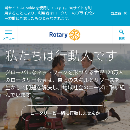
当サイトはCookieを使用しています。当サイトを利
用することにより、利用者はロータリーの
プライバシ
CLOSE
ー方針
に同意したものとみなされます。
Skip to main content
MAIN
メニュー
検索
私たちは行動人です
Enter the terms you wish to search for.
Submi
Search Rotary.org
グローバルなネットワークを形づくる世界120万人
ロータリーとは
のロータリー会員は、自らのスキルとリソースを
生かして問題を解決し、地域社会のニーズに取り組
参加しよう
んでいます。
活動分野
ロータリーと一緒に行動しませんか
プログラム