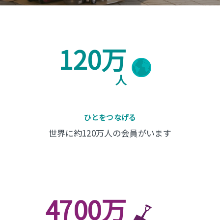
ニュース＆特集記事
会員用
120万
人
ひとをつなげる
世界に約120万人の会員がいます
4700万